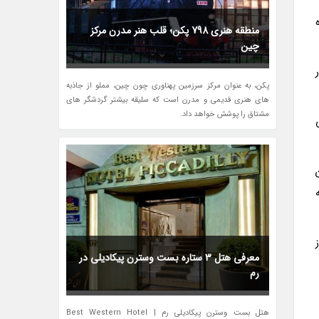
منطقه هنری 798 پکن؛ قلب هنر مدرن مرکز
چین
پکن، به عنوان مرکز سرزمین پهناوری چون چین، مملو از جاذبه
های هنری قدیمی و مدرن است که سلیقه بیشتر گردشگر های
مشتاق را پوشش خواهد داد.
ل این
معرفی هتل 3 ستاره بست وسترن پیکادیلی در
رم
هتل بست وسترن پیکادیلی رم | Best Western Hotel