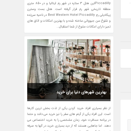
Piccadillyاین هتل 3 ستاره در شهر رم ایتالیا و در 850 متری
منطقه تاریخی شهر رم قرار گرفته است. هتل بست وسترن
پیکادیلی رم Best Western Hotel Piccadilly در ناحیه سرزنده
و شلوغ سن جیووانی ساخته شده و با بهترین امکانات و اتاق های
تمیز دارای امکانات متنوع از شما استقبال...
بهترین شهرهای دنیا برای خرید
از نظر بسیاری افراد خرید کردن یکی از لذت بخش ترین کارها
است. این افراد یکی از آیتم های سفر را نیز خرید می دانند و حتما
در برنامه مسافرت خود، زمان مشخصی را به خرید اختصاص می
دهند. اما جاهایی هستند که از دید بسیاری خرید در آنها به صرفه