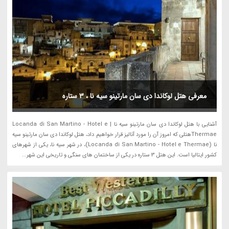
معرفی هتل لوکاندا دی سان مارتینو سیه نا ، 3 ستاره
آشنایی با هتل لوکاندا دی سان مارتینو سیه نا | Locanda di San Martino - Hotel e
Thermaeهتلی که امروز آن را مورد آنالیز قرار خواهیم داد، هتل لوکاندا دی سان مارتینو سیه
نا (Locanda di San Martino - Hotel e Thermae)، در شهر سیه نا، یکی از شهرهای
کشور ایتالیا است. این هتل 3 ستاره در یکی از ساختمان های سنگی و تاریخی این شهر...