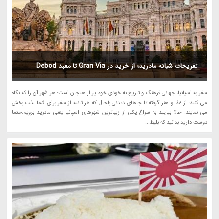
تفریحات شبانه مادرید؛ از خرید در Gran Via تا معبد Debod
سفر به اسپانیا، جهانی فرهنگ و تاریخ به خودی خود پر از هیجان است؛ هر شهر آن را که نگاه
می کنید؛ از غذا و هنر گرفته تا جاهای دیدنی باحال که هر ثانیه از سفر برای شما لذت بخش
می نمایند. حالا بیایید به سراغ یکی از زیباترین شهرهای اسپانیا یعنی مادرید برویم.حتما
دوست دارید بدانید که بلیط...