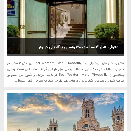
معرفی هتل 3 ستاره بست وسترن پیکادیلی در رم
هتل بست وسترن پیکادیلی رم | Best Western Hotel Piccadillyاین هتل 3 ستاره در
شهر رم ایتالیا و در 850 متری منطقه تاریخی شهر رم قرار گرفته است. هتل بست وسترن
پیکادیلی رم Best Western Hotel Piccadilly در ناحیه سرزنده و شلوغ سن جیووانی
ساخته شده و با بهترین امکانات و اتاق های تمیز دارای امکانات متنوع از شما استقبال...