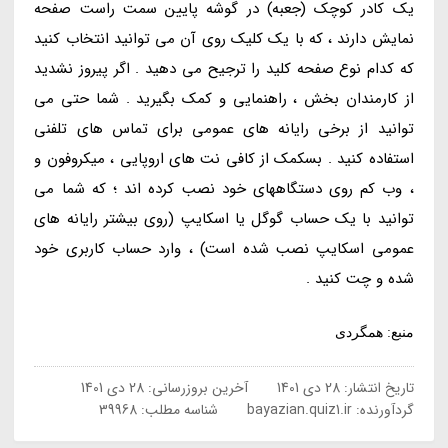
یک کادر کوچک (جعبه) در گوشه پایین سمت راست صفحه
نمایش دارند ، که با یک کلیک روی آن می توانید انتخاب کنید
که کدام نوع صفحه کلید را ترجیح می دهید . اگر پیروز نشدید
از کارمندان بخش ، راهنمایی و کمک بگیرید . شما حتی می
توانید از برخی رایانه های عمومی برای تماس های تلفنی
استفاده کنید . بسکمک از کافی نت های اروپایی ، میکروفون و
، وب کم روی دستگاههای خود نصب کرده اند ؛ که شما می
توانید با یک حساب گوگل یا اسکایپ (روی بیشتر رایانه های
عمومی اسکایپ نصب شده است) ، وارد حساب کاربری خود
شده و چت کنید .
منبع: همگردی
تاریخ انتشار:
28 دی 1401
آخرین بروزرسانی:
28 دی 1401
گردآورنده:
bayazian.quiz1.ir
شناسه مطلب: 39968