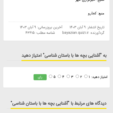
منبع: کجارو
تاریخ انتشار:
9 آبان 1403
آخرین بروزرسانی:
9 آبان 1403
گردآورنده:
bayazian.quiz1.ir
شناسه مطلب: 43615
به "آشنایی بچه ها با باستان شناسی" امتیاز دهید
امتیاز دهید:
1
2
3
4
5
رای
دیدگاه های مرتبط با "آشنایی بچه ها با باستان شناسی"