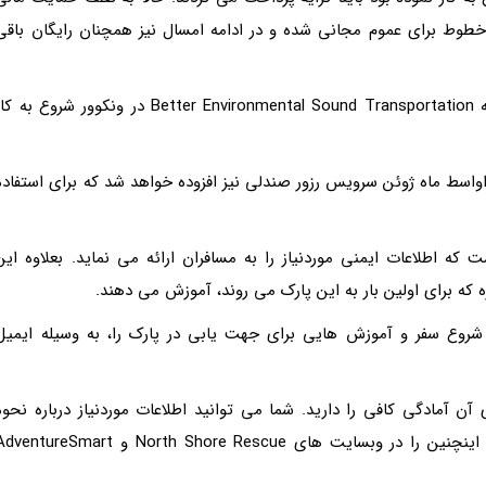
از این خطوط برای عموم مجانی شده و در ادامه امسال نیز همچنان رایگان باقی
فعالیت سرویس Parkbus با کوشش های انجمن خیریه Better Environmental Sound Transportation در ونکوور شروع به 
واسط ماه ژوئن سرویس رزور صندلی نیز افزوده خواهد شد که برای استفاده
Pa دارای یک راهنما است که اطلاعات ایمنی موردنیاز را به مسافران ارائه می نماید. بعلاوه این
زه که برای اولین بار به این پارک می روند، آموزش می دهند.
 شروع سفر و آموزش هایی برای جهت یابی در پارک را، به وسیله ایمیل
ن آمادگی کافی را دارید. شما می توانید اطلاعات موردنیاز درباره نحوه
آماده شدن برای سفر و نکات ایمنی درباره برنامه های اینچنین را در وبسایت های North Shore Rescue و ntureSmart