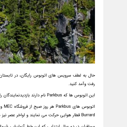
حال به لطف سرویس های اتوبوس رایگان، در تابستان 
رفت وآمد کنید.
این اتوبوس ها که Parkbus نام دارند بازدیدنمایندگان را از شهر ونکوور به پارک استانی Cypress در وست ونکوور می رسانند.
Burrard قطار هوایی حرکت می نمایند و اواخر عصر نیز مجددا به همین مکان ها برمی گردند.
مسافران در دو سال ابتدایی که این خط آزمایشی شروع ب