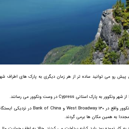
پیش رو می توانید ساده تر از هر زمان دیگری به پارک های اطراف شهر
اتوبوس های Parkbus هر روز صبح از فروشگاه MEC ونکوور واقع در 130 West Broadway و Bank of China در نزدیکی ایس
ه کار نموده بود باید کرایه پرداخت می کردند. حالا به لطف حمایت مالی