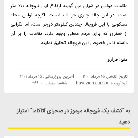
مقامات دولتی در شیلی می گویند ارتفاع این فروچاله 200 متر
است. در این چاله چیزی جز آب نیست. اگرچه اولین محله
مسکونی با این فروچاله چندین کیلومتر دورتر است، اما نگرانی
از خطری که برای مردم محلی وجود دارد، مقامات را بر آن
داشته تا در خصوص این فروچاله تحقیق نمایند.
منبع: فرارو
تاریخ انتشار:
15 مرداد 1401
آخرین بروزرسانی:
15 مرداد 1401
گردآورنده:
bayazian.quiz1.ir
شناسه مطلب: 36900
به "کشف یک فروچاله مرموز در صحرای آتاکاما" امتیاز
دهید