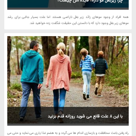
چرا زیربغل مو داره؟ فایده اش چیست؟
همه افراد از وجود موهای زائد زیر بغل ناراضی هستند اما علت بسیار جالبی برای رشد
موهای زیر بغل وجود دارد که با دانستن این حقیقت شگفت زده خواهید شد.
با این 8 علت قانع می شوید روزانه قدم بزنید
راه رفتن باعث محافظت و بازسازی اندام ها می گردد و به هضم غذا یاری می نماید و حتی می