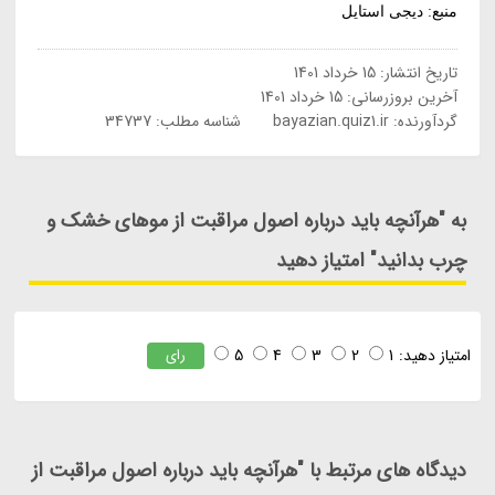
منبع: دیجی استایل
تاریخ انتشار:
15 خرداد 1401
آخرین بروزرسانی:
15 خرداد 1401
گردآورنده:
bayazian.quiz1.ir
شناسه مطلب: 34737
به "هرآنچه باید درباره اصول مراقبت از موهای خشک و
چرب بدانید" امتیاز دهید
امتیاز دهید:
1
2
3
4
5
رای
دیدگاه های مرتبط با "هرآنچه باید درباره اصول مراقبت از